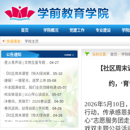
·
【社区周末课堂（恒大绿洲第...
05-10
·
捷报！一寝星光，逐梦上岸
05-08
·
升本圆满收官，我们全员顶峰相遇
05-07
·
校友联谊会 | 以心传心谈成长...
05-07
首页
学院概况
党建工作
专业建设
学院
·
沐春风，竞锋芒！2026春运盛...
04-30
·
春风送岗，幼育启航 | 学前教...
04-29
快速通道：
学校主页
·
【社区周末课堂（恒大绿洲第...
04-28
·
喜报！我校辅导员9项成果获评...
04-28
公告通知
当前位置：
首页
>>
学院
·
星火青声说 | 文明互鉴专题 ...
04-27
【社区周末
·
【社区周末课堂（恒大绿洲第...
05-10
·
捷报！一寝星光，逐梦上岸
05-08
约，‘
·
升本圆满收官，我们全员顶峰相遇
05-07
·
校友联谊会 | 以心传心谈成长...
05-07
·
沐春风，竞锋芒！2026春运盛...
04-30
2026年5月1
·
春风送岗，幼育启航 | 学前教...
04-29
行动，传承感恩
·
【社区周末课堂（恒大绿洲第...
04-28
心”志愿服务团
·
喜报！我校辅导员9项成果获评...
04-28
·
星火青声说 | 文明互鉴专题 ...
04-27
戏双主题公益活