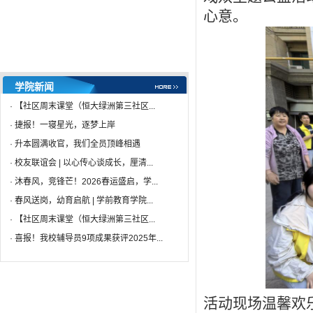
心意。
学院新闻
·
【社区周末课堂（恒大绿洲第三社区...
·
捷报！一寝星光，逐梦上岸
·
升本圆满收官，我们全员顶峰相遇
·
校友联谊会 | 以心传心谈成长，厘清...
·
沐春风，竞锋芒！2026春运盛启，学...
·
春风送岗，幼育启航 | 学前教育学院...
·
【社区周末课堂（恒大绿洲第三社区...
·
喜报！我校辅导员9项成果获评2025年...
活动现场温馨欢