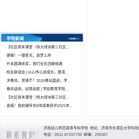
·
星火青声说 | 文明互鉴专题 ...
04-27
学院新闻
·
【社区周末课堂（恒大绿洲第三社区...
·
捷报！一寝星光，逐梦上岸
·
升本圆满收官，我们全员顶峰相遇
·
校友联谊会 | 以心传心谈成长，厘清...
·
沐春风，竞锋芒！2026春运盛启，学...
·
春风送岗，幼育启航 | 学前教育学院...
·
【社区周末课堂（恒大绿洲第三社区...
·
喜报！我校辅导员9项成果获评2025年...
济南幼儿师范高等专科学校 地址：济南市长清区大学科技园
电话：0531-87207750 邮编：250307