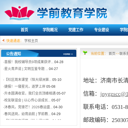
·
【社区周末课堂（恒大绿洲第...
05-10
·
捷报！一寝星光，逐梦上岸
05-08
·
升本圆满收官，我们全员顶峰相遇
05-07
首页
学院概况
党建工作
专业建设
学院
·
校友联谊会 | 以心传心谈成长...
05-07
·
沐春风，竞锋芒！2026春运盛...
04-30
快速通道：
学校主页
·
春风送岗，幼育启航 | 学前教...
04-29
·
【社区周末课堂（恒大绿洲第...
04-28
公告通知
当前位置：
首页
>>
联系
·
喜报！我校辅导员9项成果获评...
04-28
·
星火青声说 | 文明互鉴专题 ...
04-27
·
【社区周末课堂（恒大绿洲第...
05-10
地址：济南市长清
·
捷报！一寝星光，逐梦上岸
05-08
·
升本圆满收官，我们全员顶峰相遇
05-07
信箱：
jnygzscc@
·
校友联谊会 | 以心传心谈成长...
05-07
·
沐春风，竞锋芒！2026春运盛...
04-30
联系电话：0531-87
·
春风送岗，幼育启航 | 学前教...
04-29
·
【社区周末课堂（恒大绿洲第...
04-28
邮政编码：25030
·
喜报！我校辅导员9项成果获评...
04-28