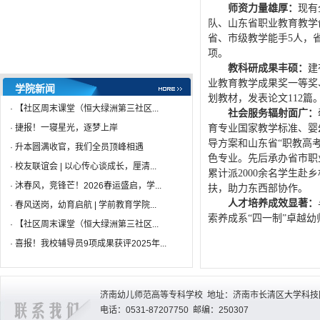
·
星火青声说 | 文明互鉴专题 ...
04-27
师资力量雄厚：
现有
队、山东省职业教育教学
省、市级教学能手5人，
项。
教科研成果丰硕：
建
业教育教学成果奖一等奖
学院新闻
划教材，发表论文112篇
·
【社区周末课堂（恒大绿洲第三社区...
社会服务辐射面广：
·
捷报！一寝星光，逐梦上岸
育专业国家教学标准、婴
导方案和山东省“职教高
·
升本圆满收官，我们全员顶峰相遇
色专业。先后承办省市职
·
校友联谊会 | 以心传心谈成长，厘清...
累计派2000余名学生
·
沐春风，竞锋芒！2026春运盛启，学...
扶，助力东西部协作。
人才培养成效显著：
·
春风送岗，幼育启航 | 学前教育学院...
索养成系“四一制”卓越
·
【社区周末课堂（恒大绿洲第三社区...
·
喜报！我校辅导员9项成果获评2025年...
济南幼儿师范高等专科学校 地址：济南市长清区大学科技园
电话：0531-87207750 邮编：250307