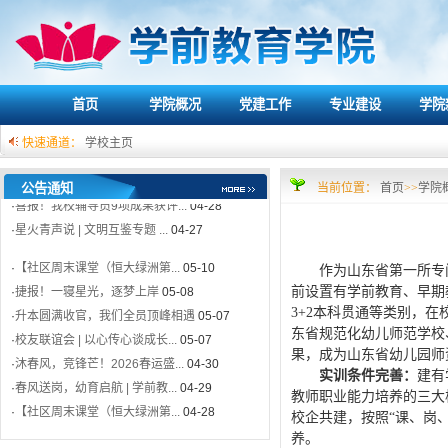
·
【社区周末课堂（恒大绿洲第...
05-10
·
捷报！一寝星光，逐梦上岸
05-08
·
升本圆满收官，我们全员顶峰相遇
05-07
·
校友联谊会 | 以心传心谈成长...
05-07
首页
学院概况
党建工作
专业建设
学院
·
沐春风，竞锋芒！2026春运盛...
04-30
快速通道：
学校主页
·
春风送岗，幼育启航 | 学前教...
04-29
·
【社区周末课堂（恒大绿洲第...
04-28
公告通知
当前位置：
首页
>>
学院
·
喜报！我校辅导员9项成果获评...
04-28
·
星火青声说 | 文明互鉴专题 ...
04-27
·
【社区周末课堂（恒大绿洲第...
05-10
作为山东省第一所专
·
捷报！一寝星光，逐梦上岸
05-08
前设置有学前教育、早期
·
升本圆满收官，我们全员顶峰相遇
05-07
3+2本科贯通等类别，在
·
校友联谊会 | 以心传心谈成长...
05-07
东省规范化幼儿师范学校
·
沐春风，竞锋芒！2026春运盛...
04-30
果，成为山东省幼儿园师
实训条件完善：
建有
·
春风送岗，幼育启航 | 学前教...
04-29
教师职业能力培养的三大
·
【社区周末课堂（恒大绿洲第...
04-28
校企共建，按照“课、岗
·
喜报！我校辅导员9项成果获评...
04-28
养。