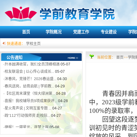
首页
学院概况
党建工作
专业建设
学院
快速通道：
学校主页
·
捷报！一寝星光，逐梦上岸
05-08
·
升本圆满收官，我们全员顶峰相遇
05-07
公告通知
当前位置：
首页
>>
学院
·
校友联谊会 | 以心传心谈成长...
05-07
·
沐春风，竞锋芒！2026春运盛...
04-30
·
春风送岗，幼育启航 | 学前教...
04-29
·
【社区周末课堂（恒大绿洲第...
04-28
青春因并肩
·
喜报！我校辅导员9项成果获评...
04-28
·
星火青声说 | 文明互鉴专题 ...
04-27
中，2023级学
·
践“112”行动强师资 赴校际...
04-27
100%的录取
回望这段逐
·
捷报！一寝星光，逐梦上岸
05-08
训初见时的青涩
·
升本圆满收官，我们全员顶峰相遇
05-07
·
校友联谊会 | 以心传心谈成长...
05-07
绽放的风采，到