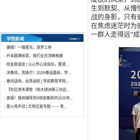
·
沐春风，竞锋芒！2026春运盛...
04-30
生到默契、从懵
·
春风送岗，幼育启航 | 学前教...
04-29
战的身影，只有
·
【社区周末课堂（恒大绿洲第...
04-28
在焦虑迷茫时为
·
喜报！我校辅导员9项成果获评...
04-28
一群人走得远”
·
星火青声说 | 文明互鉴专题 ...
04-27
学院新闻
·
践“112”行动强师资 赴校际...
04-27
·
捷报！一寝星光，逐梦上岸
·
升本圆满收官，我们全员顶峰相遇
·
校友联谊会 | 以心传心谈成长，厘清...
·
沐春风，竞锋芒！2026春运盛启，学...
·
春风送岗，幼育启航 | 学前教育学院...
·
【社区周末课堂（恒大绿洲第三社区...
·
喜报！我校辅导员9项成果获评2025年...
·
星火青声说 | 文明互鉴专题 —— 青...