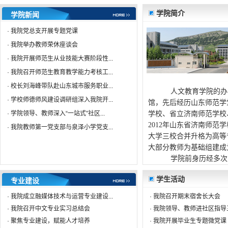
学院简介
学院新闻
·
我院党总支开展专题党课
·
我院举办教师荣休座谈会
·
我院开展师范生从业技能大赛阶段性...
·
我院召开师范生教育教学能力考核工...
·
校长刘海峰带队赴山东城市服务职业...
人文教育学院的办
·
学校师德师风建设调研组深入我院开...
馆，先后经历山东师范学
·
学院领导、教师深入“一站式”社区...
学校、省立济南师范学校
2012年山东省济南师范
·
我院教师第一党支部与泉泽小学党支...
大学三校合并升格为高等
大部分教师为基础组建成
学院前身历经多次变
学生活动
专业建设
·
我院成立融媒体技术与运营专业建设...
·
我院召开期末宿舍长大会
·
我院召开中文专业实习总结会
·
我院领导、教师进社区指导
·
聚焦专业建设，赋能人才培养
·
我院开展毕业生专题微党课