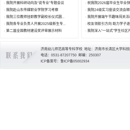
·
我院开展科研动向及“说专业”专题会议
·
祝我院2026届毕业生毕业
·
我院赴山东传媒职业学院学习考察
·
我院24级实习座谈交流会
·
我院三位教师挂职教学副校长仪式圆...
·
我院开展端午节趣味闯关活
·
我院各专业负责人开展2025级新生专...
·
校友领航引方向 助力学子
·
第二届全国教材建设奖评审展示材料
·
我院深入“一站式”学生社区
济南幼儿师范高等专科学校 地址：济南市长清区大学科技园
电话：0531-87207750 邮编：250307
ICP备案号：鲁ICP备05002934