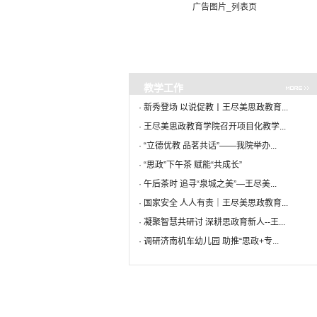
广告图片_列表页
教学工作
·
新秀登场 以说促教丨王尽美思政教育...
·
王尽美思政教育学院召开项目化教学...
·
“立德优教 品茗共话”——我院举办...
·
“思政”下午茶 赋能“共成长”
·
午后茶时 追寻“泉城之美”—王尽美...
·
国家安全 人人有责｜王尽美思政教育...
·
凝聚智慧共研讨 深耕思政育新人--王...
·
调研济南机车幼儿园 助推“思政+专...