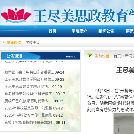
·
励新读书会｜中共山东省委党...
09-24
·
王尽美思政教育学院召开师德...
09-23
·
王尽美思政教育学院开展“九...
09-19
·
新老教师结对传帮带 科研教学...
09-17
·
赓续红色血脉 培育时代新人 |...
09-15
首页
学院简介
新闻公告
党建
·
2025年学校最美教师：刘雅稚
09-12
快速通道：
学校主页
·
2025年学校幼专才俊：张丽影
09-12
·
喜报丨祝贺我院教师荣获2024...
09-11
公告通知
当前位置：
首页
>>
新闻
·
隆重庆祝第41个教师节 学院多...
09-11
·
励新读书会｜中共山东省委党...
09-24
王尽
·
王尽美思政教育学院召开师德...
09-23
·
王尽美思政教育学院开展“九...
09-19
·
新老教师结对传帮带 科研教学...
09-17
9月18日，在“形势
行。适逢“九一八”事变
·
赓续红色血脉 培育时代新人 |...
09-15
节目，随后围绕“时代背
·
2025年学校最美教师：刘雅稚
09-12
刻而富有感染力的思政课
·
2025年学校幼专才俊：张丽影
09-12
·
喜报丨祝贺我院教师荣获2024...
09-11
·
隆重庆祝第41个教师节 学院多...
09-11