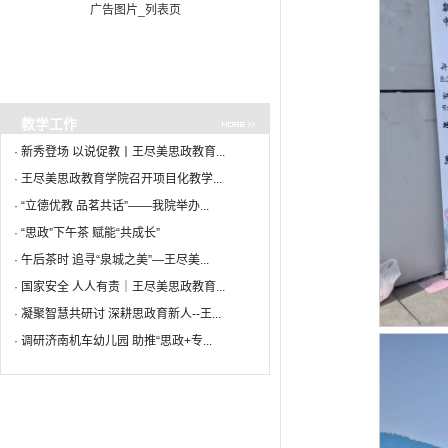
·
赓续红色血脉 培育时代新人 |...
09-15
广告图片_列表页
·
2025年学校最美教师：刘雅稚
09-12
·
2025年学校幼专才俊：张丽影
09-12
·
喜报丨祝贺我院教师荣获2024...
09-11
·
隆重庆祝第41个教师节 学院多...
09-11
·
祝贺我院王尽美精神宣讲团入...
09-08
教学工作
·
尽善尽美 励新前行丨王尽美思...
09-04
·
新秀登场 以说促教丨王尽美思政教育...
·
王尽美思政教育学院召开项目化教学...
·
“立德优教 品茗共话”——我院举办...
·
“思政”下午茶 赋能“共成长”
·
午后茶时 追寻“泉城之美”—王尽美...
·
国家安全 人人有责｜王尽美思政教育...
·
凝聚智慧共研讨 深耕思政育新人--王...
·
调研济南机车幼儿园 助推“思政+专...