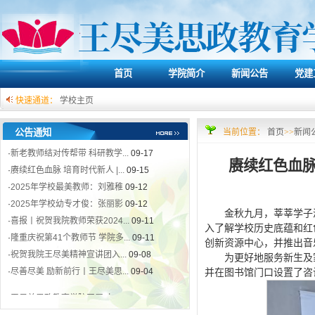
首页
学院简介
新闻公告
党建
快速通道：
学校主页
·
王尽美思政教育学院开展“九...
09-19
公告通知
当前位置：
首页
>>
新闻
·
新老教师结对传帮带 科研教学...
09-17
·
赓续红色血脉 培育时代新人 |...
09-15
赓续红色血脉
·
2025年学校最美教师：刘雅稚
09-12
·
2025年学校幼专才俊：张丽影
09-12
·
喜报丨祝贺我院教师荣获2024...
09-11
金秋九月，莘莘学子
·
隆重庆祝第41个教师节 学院多...
09-11
入了解学校历史底蕴和红
·
祝贺我院王尽美精神宣讲团入...
09-08
创新资源中心，并推出音
·
尽善尽美 励新前行丨王尽美思...
09-04
为更好地服务新生及
并在图书馆门口设置了咨
·
王尽美思政教育学院开展“九...
09-19
·
新老教师结对传帮带 科研教学...
09-17