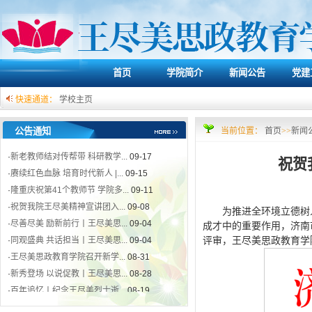
·
赓续红色血脉 培育时代新人 |...
09-15
·
隆重庆祝第41个教师节 学院多...
09-11
·
祝贺我院王尽美精神宣讲团入...
09-08
·
尽善尽美 励新前行丨王尽美思...
09-04
首页
学院简介
新闻公告
党建
·
同观盛典 共话担当丨王尽美思...
09-04
·
王尽美思政教育学院召开新学...
08-31
快速通道：
学校主页
·
新秀登场 以说促教丨王尽美思...
08-28
·
百年追忆丨纪念王尽美烈士逝...
08-19
公告通知
当前位置：
首页
>>
新闻
·
新老教师结对传帮带 科研教学...
09-17
祝贺
·
赓续红色血脉 培育时代新人 |...
09-15
·
隆重庆祝第41个教师节 学院多...
09-11
·
祝贺我院王尽美精神宣讲团入...
09-08
为推进全环境立德树
·
尽善尽美 励新前行丨王尽美思...
09-04
成才中的重要作用，济南
·
同观盛典 共话担当丨王尽美思...
09-04
评审，王尽美思政教育学
·
王尽美思政教育学院召开新学...
08-31
·
新秀登场 以说促教丨王尽美思...
08-28
·
百年追忆丨纪念王尽美烈士逝...
08-19