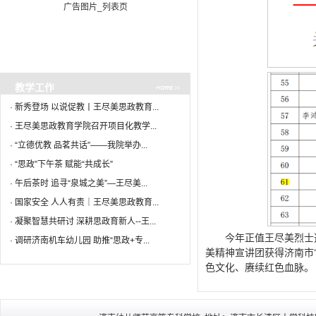
广告图片_列表页
教学工作
·
新秀登场 以说促教丨王尽美思政教育...
·
王尽美思政教育学院召开项目化教学...
·
“立德优教 品茗共话”——我院举办...
·
“思政”下午茶 赋能“共成长”
·
午后茶时 追寻“泉城之美”—王尽美...
·
国家安全 人人有责｜王尽美思政教育...
·
凝聚智慧共研讨 深耕思政育新人--王...
今年正值王尽美烈士
·
调研济南机车幼儿园 助推“思政+专...
美精神宣讲团获得济南市
色文化、赓续红色血脉。