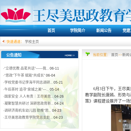
·
“思政”下午茶 赋能“共成长”
06-04
·
学校党委书记李海平同志调研...
05-21
·
午后茶时 追寻“泉城之美”—...
05-14
·
国家安全 人人有责｜王尽美思...
04-26
首页
学院简介
新闻公告
党建
·
凝聚智慧共研讨 深耕思政育新...
04-24
·
调研济南机车幼儿园 助推“思...
04-23
快速通道：
学校主页
·
王尽美思政教育学院党总支赴...
04-23
·
喜报|我院教师指导学生获济南...
04-16
公告通知
当前位置：
首页
>>
新闻
·
“立德优教 品茗共话”——我...
06-11
·
“思政”下午茶 赋能“共成长”
06-04
·
学校党委书记李海平同志调研...
05-21
·
午后茶时 追寻“泉城之美”—...
05-14
6月3日下午，王尽
·
国家安全 人人有责｜王尽美思...
04-26
教学副院长唐嫣、形势与
·
凝聚智慧共研讨 深耕思政育新...
04-24
策》课程建设展开了一场
·
调研济南机车幼儿园 助推“思...
04-23
·
王尽美思政教育学院党总支赴...
04-23
·
喜报|我院教师指导学生获济南...
04-16