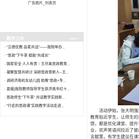
广告图片_列表页
教学工作
·
“立德优教 品茗共话”——我院举办...
·
“思政”下午茶 赋能“共成长”
·
国家安全 人人有责｜王尽美思政教育...
·
凝聚智慧共研讨 深耕思政育新人--王...
·
调研济南机车幼儿园 助推“思政+专...
·
喜报|我院教师指导学生获济南市红十...
·
思政师生“下午茶” 共话教学实践新...
·
“行走的思政课”实践教学活动走进...
活动伊始，张大明强
教育贴近学生，让师生的
馈，都是优化课堂、提升
业，欢声笑语间拉近了彼
言献策，有学生建议在课