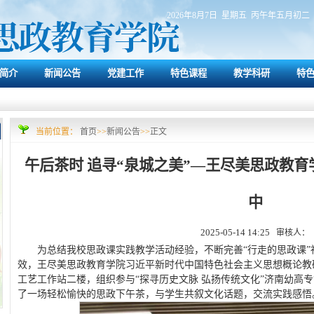
2026年8月7日 星期五 丙午年五月初二
简介
新闻公告
党建工作
特色课程
教学科研
特
当前位置：
首页
>>
新闻公告
>>
正文
午后茶时 追寻“泉城之美”—王尽美思政教育
中
2025-05-14 14:25
审核人：
为总结我校思政课实践教学活动经验，不断完善“行走的思政课
效，王尽美思政教育学院习近平新时代中国特色社会主义思想概论教研
工艺工作站二楼，组织参与“探寻历史文脉 弘扬传统文化”济南幼高专
了一场轻松愉快的思政下午茶，与学生共叙文化话题，交流实践感悟