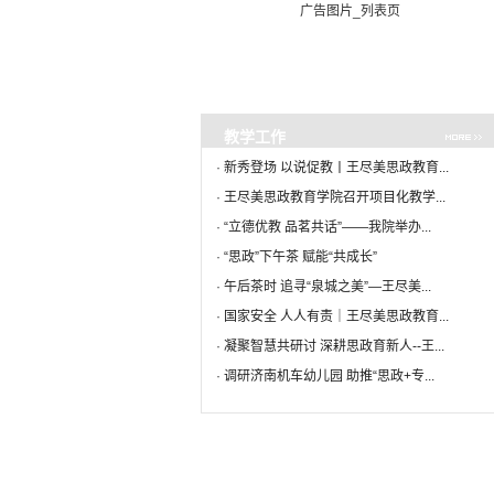
广告图片_列表页
·
新秀登场 以说促教丨王尽美思...
08-28
·
百年追忆丨纪念王尽美烈士逝...
08-19
·
“行走的思政课”：王尽美思...
07-15
·
赓续红色血脉，传承尽美精神|...
06-19
·
王尽美思政教育学院召开项目...
06-18
教学工作
·
王尽美思政教育学院召开安全...
06-13
·
新秀登场 以说促教丨王尽美思政教育...
·
王尽美思政教育学院召开师德...
06-11
·
王尽美思政教育学院召开项目化教学...
·
“立德优教 品茗共话”——我院举办...
·
“思政”下午茶 赋能“共成长”
·
午后茶时 追寻“泉城之美”—王尽美...
·
国家安全 人人有责｜王尽美思政教育...
·
凝聚智慧共研讨 深耕思政育新人--王...
·
调研济南机车幼儿园 助推“思政+专...