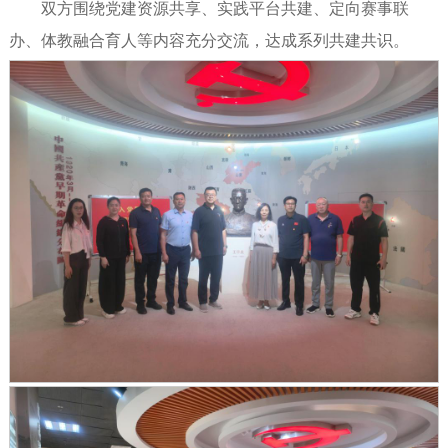
双方围绕党建资源共享、实践平台共建、定向赛事联
办、体教融合育人等内容充分交流，达成系列共建共识。