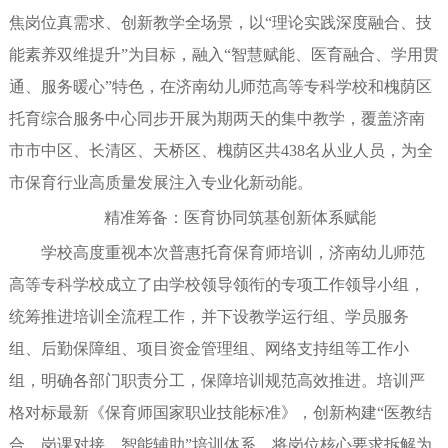
焦岗位真需求、创新教学全场景，以“理论实践深度融合、技
能素养双维提升”为目标，融入“智慧赋能、医育融合、学用贯
通、服务暖心”特色，在济南幼儿师范高等专科学校和槐荫区
托育综合服务中心同步开展为期两天的集中教学，覆盖济南
市市中区、长清区、天桥区、槐荫区共438名从业人员，为全
市保育行业高质量发展注入专业化新动能。
精准筹备：医育协同筑基创新体系赋能
学校高度重视本次普惠托育保育师培训，济南幼儿师范
高等专科学校成立了由学校领导领衔的专项工作领导小组，
统筹推进培训全流程工作，并下设教学运行组、学员服务
组、后勤保障组、项目资金管理组、网络支持组等工作小
组，明确各部门职责分工，保障培训规范高效推进。培训严
格对标最新《保育师国家职业技能标准》，创新构建“医教结
合、岗课对接、智能辅助”培训体系，将岗位核心要求拆解为