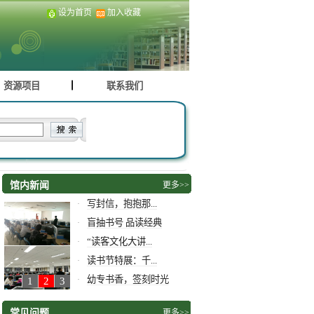
设为首页
加入收藏
资源项目
联系我们
馆内新闻
更多>>
写封信，抱抱那...
·
盲抽书号 品读经典
·
“读客文化大讲...
·
读书节特展：千...
·
幼专书香，签刻时光
·
1
2
3
常见问题
更多>>