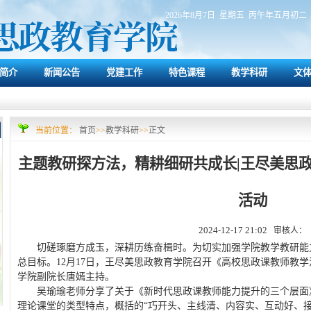
2026年8月7日 星期五 丙午年五月初二
简介
新闻公告
党建工作
特色课程
教学科研
文
当前位置：
首页
>>
教学科研
>>
正文
主题教研探方法，精耕细研共成长|王尽美思
活动
2024-12-17 21:02
审核人：
切磋琢磨方成玉，深耕历练奋楫时。为切实加强学院教学教研能
总目标。12月17日，王尽美思政教育学院召开《高校思政课教师教
学院副院长唐嫣主持。
吴瑜瑜老师分享了关于《新时代思政课教师能力提升的三个层面
理论课堂的类型特点，概括的“巧开头、主线清、内容实、互动好、