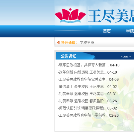
首页
学院
快速通道：
学校主页
·
“行走的思政课”实践教学活...
04-10
·
筑牢思政根基，共探育人新篇 ...
04-10
公告通知
·
改革创新 向新逐强|王尽美思...
04-10
·
王尽美思政教育学院党总支主...
04-09
·
廉洁清明 最美校园|王尽美思...
04-02
·
礼赞奉献 温暖校园|王尽美思...
03-31
·
礼赞奉献 温暖校园|春风盈阶...
03-26
·
师范认证引领 精磨思政课程|...
03-02
·
王尽美思政教育学院与学前教...
02-26
·
“行走的思政课”实践教学活...
04-10
·
筑牢思政根基，共探育人新篇 ...
04-10
·
改革创新 向新逐强|王尽美思...
04-10