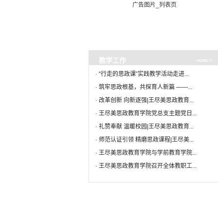
广告图片_列表页
·
王尽美思政教育学院党总支主...
04-09
·
廉洁清明 最美校园|王尽美思...
04-02
·
礼赞奉献 温暖校园|王尽美思...
03-31
·
礼赞奉献 温暖校园|春风盈阶...
03-26
·
师范认证引领 精磨思政课程|...
03-02
教学工作
·
王尽美思政教育学院与学前教...
02-26
·
“行走的思政课”实践教学活动走进...
·
筑牢思政根基，共探育人新篇 ——...
·
改革创新 向新逐强|王尽美思政教育...
·
王尽美思政教育学院党总支主题党日...
·
礼赞奉献 温暖校园|王尽美思政教育...
·
师范认证引领 精磨思政课程|王尽美...
·
王尽美思政教育学院与学前教育学院...
·
王尽美思政教育学院召开全体教职工...