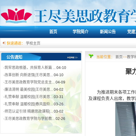
首页
学院简介
新闻公告
党建
快速通道：
学校主页
·
“行走的思政课”实践教学活...
公告通知
04-10
当前位置：
首页
>>
教学
·
筑牢思政根基，共探育人新篇 ...
04-10
聚
·
改革创新 向新逐强|王尽美思...
04-10
·
王尽美思政教育学院党总支主...
04-09
·
廉洁清明 最美校园|王尽美思...
04-02
为推进期末各项工作
·
礼赞奉献 温暖校园|王尽美思...
03-31
及课程负责人出席，教学
·
礼赞奉献 温暖校园|春风盈阶...
03-26
·
师范认证引领 精磨思政课程|...
03-02
·
王尽美思政教育学院与学前教...
02-26
·
“行走的思政课”实践教学活...
04-10
·
筑牢思政根基，共探育人新篇 ...
04-10