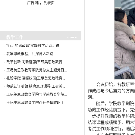
广告图片_列表页
·
改革创新 向新逐强|王尽美思...
04-10
·
王尽美思政教育学院党总支主...
04-09
·
廉洁清明 最美校园|王尽美思...
04-02
·
礼赞奉献 温暖校园|王尽美思...
03-31
·
礼赞奉献 温暖校园|春风盈阶...
03-26
教学工作
·
师范认证引领 精磨思政课程|...
03-02
·
“行走的思政课”实践教学活动走进...
·
王尽美思政教育学院与学前教...
02-26
·
筑牢思政根基，共探育人新篇 ——...
·
改革创新 向新逐强|王尽美思政教育...
·
王尽美思政教育学院党总支主题党日...
·
礼赞奉献 温暖校园|王尽美思政教育...
会议伊始，各教研室
·
师范认证引领 精磨思政课程|王尽美...
作成绩与今后努力的方向
·
王尽美思政教育学院与学前教育学院...
划。
·
王尽美思政教育学院召开全体教职工...
随后，学院教学副院
功的工作经验前提下，充
一步提升教师的教学科研
结课课程成绩赋予、期末
考试工作顺利进行。随后