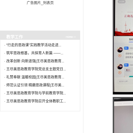
广告图片_列表页
·
筑牢思政根基，共探育人新篇 ...
04-10
·
改革创新 向新逐强|王尽美思...
04-10
·
王尽美思政教育学院党总支主...
04-09
·
廉洁清明 最美校园|王尽美思...
04-02
·
礼赞奉献 温暖校园|王尽美思...
03-31
教学工作
·
礼赞奉献 温暖校园|春风盈阶...
03-26
·
“行走的思政课”实践教学活动走进...
·
师范认证引领 精磨思政课程|...
03-02
·
筑牢思政根基，共探育人新篇 ——...
·
王尽美思政教育学院与学前教...
02-26
·
改革创新 向新逐强|王尽美思政教育...
·
王尽美思政教育学院党总支主题党日...
·
礼赞奉献 温暖校园|王尽美思政教育...
·
师范认证引领 精磨思政课程|王尽美...
·
王尽美思政教育学院与学前教育学院...
·
王尽美思政教育学院召开全体教职工...