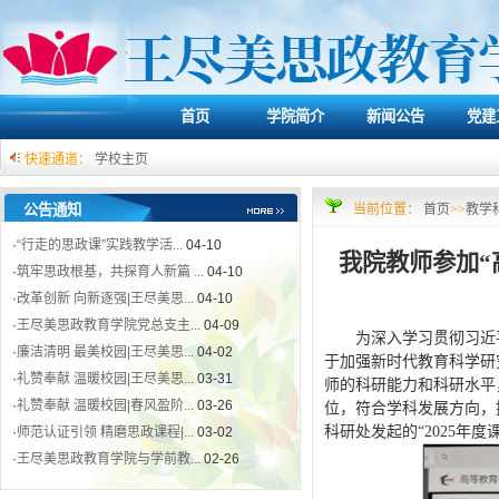
首页
学院简介
新闻公告
党建
快速通道：
学校主页
公告通知
当前位置：
首页
>>
教学
·
“行走的思政课”实践教学活...
04-10
我院教师参加“
·
筑牢思政根基，共探育人新篇 ...
04-10
·
改革创新 向新逐强|王尽美思...
04-10
·
王尽美思政教育学院党总支主...
04-09
为深入学习贯彻习近
·
廉洁清明 最美校园|王尽美思...
04-02
于加强新时代教育科学研
·
礼赞奉献 温暖校园|王尽美思...
03-31
师的科研能力和科研水平
·
礼赞奉献 温暖校园|春风盈阶...
03-26
位，符合学科发展方向，
·
师范认证引领 精磨思政课程|...
03-02
科研处发起的“2025年
·
王尽美思政教育学院与学前教...
02-26
·
“行走的思政课”实践教学活...
04-10