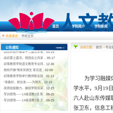
首页
学院简介
学院新闻
快速通道：
学校主页
公告通知
当前位置：
首页
>>
专业
·
我院积极开展第十二届山东省...
03-29
·
品初夏之盛况，观团会之风采 ...
05-17
·
初等教育学院语文教育专业同...
12-30
·
我校开展“情系贫困生 家访送...
02-09
·
初等教育学院举行教师职业技...
01-15
为学习融媒
·
“准备好，就出发——为明天...
12-15
·
张扬班级魅力，展现学院风采...
12-15
学水平，
9月1
·
军训感悟——14级语教2班 陈...
09-25
·
军训感悟——14级语教1班 王...
09-25
六人赴山东传媒
·
我院积极开展第十二届山东省...
03-29
张卫东，信息工
·
品初夏之盛况，观团会之风采 ...
05-17