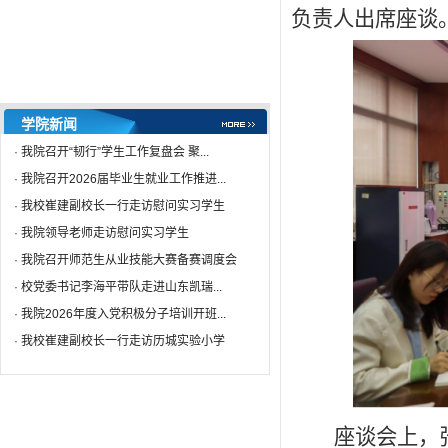
负责人出席座谈
·
初等教育学院语文教育专业同...
12-30
·
我校开展“情系贫困生 家访送...
02-09
·
初等教育学院举行教师职业技...
01-15
·
“准备好，就出发——为明天...
12-15
·
张扬班级魅力，展现学院风采...
12-15
学院新闻
·
军训感悟——14级语教2班 陈...
09-25
·
我院召开“韧行”学生工作复盘会 聚...
·
军训感悟——14级语教1班 王...
09-25
·
我院召开2026届毕业生就业工作推进...
·
我校崔建副校长一行走访慰问实习学生
·
我院领导老师走访慰问实习学生
·
我院召开师范生从业技能大赛备赛调度会
·
校党委书记李海平带队走进山东凯瑞...
·
我院2026年度入党积极分子培训开班...
·
我校崔建副校长一行走访历城实验小学
座谈会上，